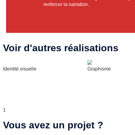
renforcer la narration.
Voir d'autres réalisations
Identité visuelle
Graphisme
Création d’une identité visuelle
Créations de supports
élégante et alignée pour Imaïka
communication pour u
danse
Lire la suite...
Lire la suite...
1
2
3
4
Vous avez un projet ?