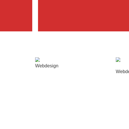
Webdesign
Webde
 de
Développement d’un site internet pour
Refont
ne école de
l’Agence 997
entrep
Lire la suite...
Lire la