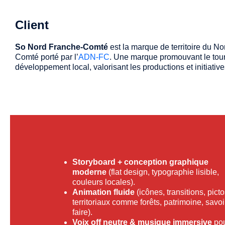
Client
So Nord Franche‑Comté
est la marque de territoire du N
Comté porté par l’
ADN-FC
. Une marque promouvant le tour
développement local, valorisant les productions et initiatives
Storyboard + conception graphique
moderne
(flat design, typographie lisible,
couleurs locales).
Animation fluide
(icônes, transitions, pict
territoriaux comme forêts, patrimoine, savoi
faire).
Voix off neutre & musique immersive
po