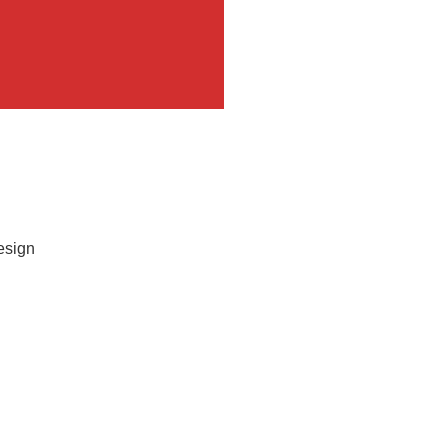
sign
e de site de 3D Bat’ une
rise de construction
 suite...