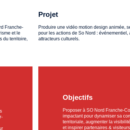
Projet
ord Franche-
Produire une vidéo motion design animée, se
isme et le
pour les actions de So Nord : événementiel, att
 du territoire,
attracteurs culturels.
Objectifs
Proposer à SO Nord Franche-Com
os
impactant pour dynamiser sa co
r-
territoriale, augmenter la visibilit
et inspirer partenaires & visiteurs
ur